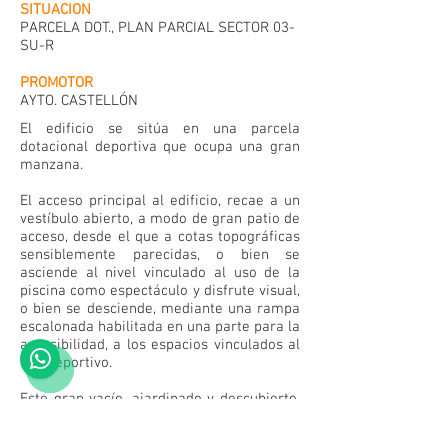
SITUACION
PARCELA DOT., PLAN PARCIAL SECTOR 03-
SU-R
PROMOTOR
AYTO. CASTELLÓN
El edificio se sitúa en una parcela
dotacional deportiva que ocupa una gran
manzana.
El acceso principal al edificio, recae a un
vestíbulo abierto, a modo de gran patio de
acceso, desde el que a cotas topográficas
sensiblemente parecidas, o bien se
asciende al nivel vinculado al uso de la
piscina como espectáculo y disfrute visual,
o bien se desciende, mediante una rampa
escalonada habilitada en una parte para la
accesibilidad, a los espacios vinculados al
uso deportivo.
Este gran vacío, ajardinado y descubierto,
sirve de antesala exterior a los dos niveles
señalados y al quedar acotado en su