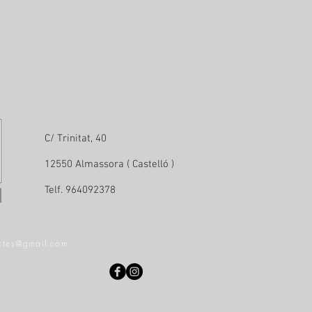
C/ Trinitat, 40
12550 Almassora ( Castelló )
Telf. 964092378
ectes@gmail.com