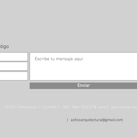
tigo
Enviar
0 - 12550 Almassora ( Castelló ) Telf. 964 092378 email:
asficoarquit
|
asficoarquitectura@gmail.com